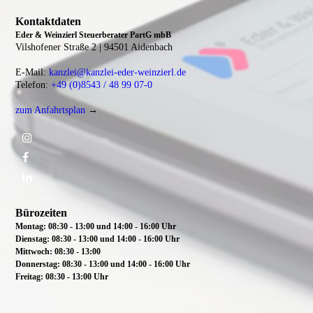
Kontaktdaten
Eder & Weinzierl Steuerberater PartG mbB
Vilshofener Straße 2 |
94501 Aidenbach
E-Mail:
kanzlei@kanzlei-eder-weinzierl.de
Telefon:
+49 (0)8543 / 48 99 07-0
zum Anfahrtsplan
→
Bürozeiten
Montag: 08:30 - 13:00 und 14:00 - 16:00 Uhr
Dienstag:
08:30 - 13:00 und 14:00 - 16:00 Uhr
Mittwoch:
08:30 - 13:00
Donnerstag: 08:30 - 13:00 und 14:00 - 16:00 Uhr
Freitag: 08:30 - 13:00 Uhr