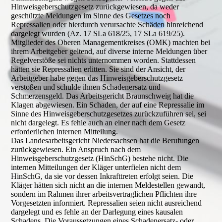
Hinweisgeberschutzgesetz zurückgewiesen, da weder
geschützte Meldungen im Sinne des Gesetzes noch
Repressalien oder hierdurch verursachte Schäden hinreichend
dargelegt wurden (Az. 17 SLa 618/25, 17 SLa 619/25).
Mitglieder des Oberen Managementkreises (
OMK
) machten bei
ihrem Arbeitgeber geltend, auf diverse interne Meldungen über
Regelverstöße sei nichts unternommen worden. Stattdessen
hätten sie Repressalien erlitten. Sie sind der Ansicht, der
Arbeitgeber habe gegen das Hinweisgeberschutzgesetz
verstoßen und schulde ihnen Schadenersatz und
Schmerzensgeld. Das Arbeitsgericht Braunschweig hat die
Klagen abgewiesen. Ein Schaden, der auf eine Repressalie im
Sinne des Hinweisgeberschutzgesetzes zurückzuführen sei, sei
nicht dargelegt. Es fehle auch an einer nach dem Gesetz
erforderlichen internen Mitteilung.
Das Landesarbeitsgericht Niedersachsen hat die Berufungen
zurückgewiesen. Ein Anspruch nach dem
Hinweisgeberschutzgesetz (HinSchG) bestehe nicht. Die
internen Mitteilungen der Kläger unterfielen nicht dem
HinSchG, da sie vor dessen Inkrafttreten erfolgt seien. Die
Kläger hätten sich nicht an die internen Meldestellen gewandt,
sondern im Rahmen ihrer arbeitsvertraglichen Pflichten ihre
Vorgesetzten informiert. Repressalien seien nicht ausreichend
dargelegt und es fehle an der Darlegung eines kausalen
Schadens. Die Voraussetzungen eines Schadenersatz- oder