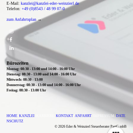
E-Mail:
kanzlei@kanzlei-eder-weinzierl.de
Telefon:
+49 (0)8543 / 48 99 07-0
zum Anfahrtsplan
→
Bürozeiten
Montag: 08:30 - 13:00 und 14:00 - 16:00 Uhr
Dienstag:
08:30 - 13:00 und 14:00 - 16:00 Uhr
Mittwoch:
08:30 - 13:00
Donnerstag: 08:30 - 13:00 und 14:00 - 16:00 Uhr
Freitag: 08:30 - 13:00 Uhr
HOME
KANZLEI
KARRIERE
KONTAKT
ANFAHRT
IMPRESSUM
DATE
NSCHUTZ
© 2026
Eder & Weinzierl Steuerberater PartG mbB